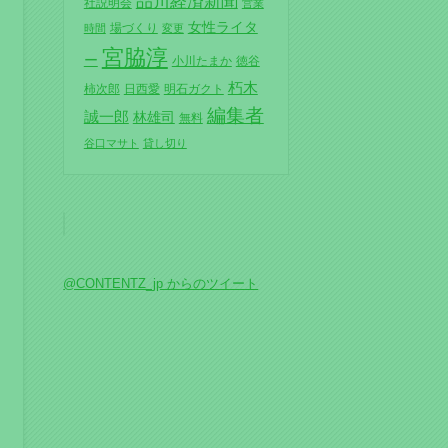
品川経済新聞
社説明会
営業
女性ライタ
場づくり
時間
変更
宮脇淳
ー
小川たまか
徳谷
朽木
柿次郎
日西愛
明石ガクト
編集者
誠一郎
林雄司
無料
谷口マサト
貸し切り
@CONTENTZ_jp からのツイート