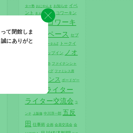
イベ
お知らせ
ター塾
おにやんま
ント
コワーキン
キャンペーン
コワーキ
グスタジオ
をもって閉館しま
ングスペース
セブ
、誠にありがと
山
トークイ
デイリーポータルZ
ノオ
ベント
ドロップイン
ト
ノオト15th
ファイナンシャ
ル・プランニング
ファミレス席
フリーランス
ボードゲー
ライター
ム
ヨッピー
ライター交流会
ラ
五反
中川淳一郎
ンチ
上阪徹
田
仕事術
企画
会員交流会
会