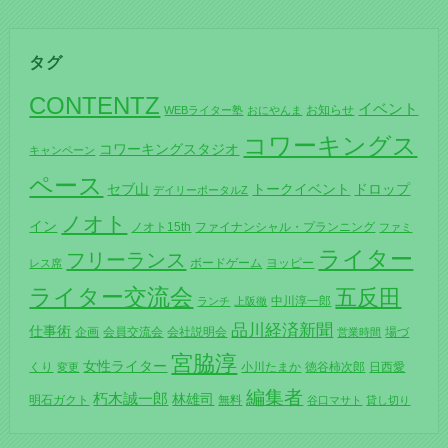
タグ
CONTENTZ
イベント
お知らせ
WEBライター塾
おにやんま
コワーキングス
コワーキングスタジオ
キャンペーン
ペース
セブ山
トークイベント
ドロップ
デイリーポータルZ
ノオト
イン
ノオト15th
ファイナンシャル・プランニング
ファミ
ライター
フリーランス
ボードゲーム
ヨッピー
レス席
ライター交流会
五反田
中川淳一郎
ランチ
上阪徹
品川経済新聞
仕事術
企画
会員交流会
会社説明会
場づ
営業時間
宮脇淳
女性ライター
くり
小川たまか
徳谷柿次郎
日西愛
変更
編集者
朽木誠一郎
林雄司
明石ガクト
無料
谷口マサト
貸し切り