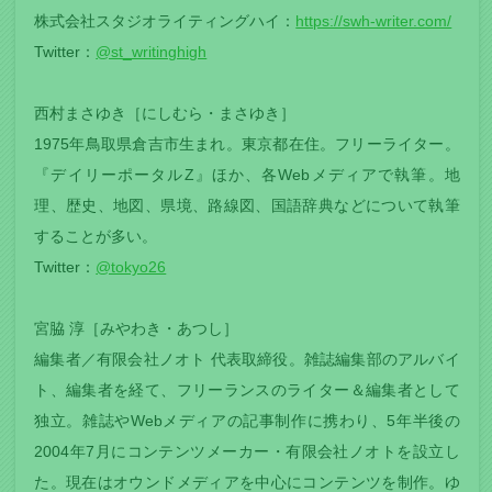
株式会社スタジオライティングハイ：
https://swh-writer.com/
Twitter：
@st_writinghigh
西村まさゆき［にしむら・まさゆき］
1975年鳥取県倉吉市生まれ。東京都在住。フリーライター。
『デイリーポータルZ』ほか、各Webメディアで執筆。地
理、歴史、地図、県境、路線図、国語辞典などについて執筆
することが多い。
Twitter：
@tokyo26
宮脇 淳［みやわき・あつし］
編集者／有限会社ノオト 代表取締役。雑誌編集部のアルバイ
ト、編集者を経て、フリーランスのライター＆編集者として
独立。雑誌やWebメディアの記事制作に携わり、5年半後の
2004年7月にコンテンツメーカー・有限会社ノオトを設立し
た。現在はオウンドメディアを中心にコンテンツを制作。ゆ